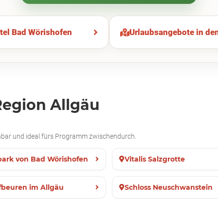
el Bad Wörishofen
Urlaubsangebote in de
Region Allgäu
ichbar und ideal fürs Programm zwischendurch.
park von Bad Wörishofen
Vitalis Salzgrotte
fbeuren im Allgäu
Schloss Neuschwanstein