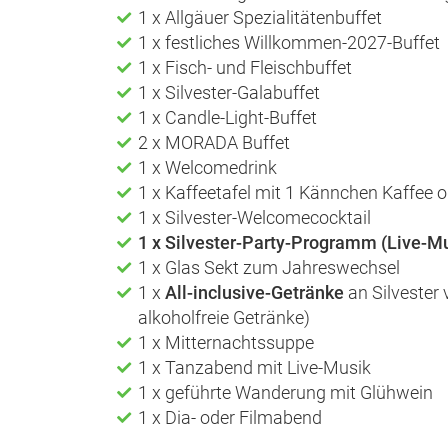
1 x Allgäuer Spezialitätenbuffet
1 x festliches Willkommen-2027-Buffet
1 x Fisch- und Fleischbuffet
1 x Silvester-Galabuffet
1 x Candle-Light-Buffet
2 x MORADA Buffet
1 x Welcomedrink
1 x Kaffeetafel mit 1 Kännchen Kaffee 
1 x Silvester-Welcomecocktail
1 x Silvester-Party-Programm (Live-M
1 x Glas Sekt zum Jahreswechsel
1 x
All-inclusive-Getränke
an Silvester 
alkoholfreie Getränke)
1 x Mitternachtssuppe
1 x Tanzabend mit Live-Musik
1 x geführte Wanderung mit Glühwein
1 x Dia- oder Filmabend