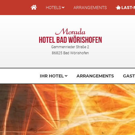
Direkt
HOTELS
ARRANGEMENTS
LAST-
zum
Inhalt
Gammenrieder Straße 2
86825 Bad Wörishofen
IHR HOTEL
ARRANGEMENTS
GAS