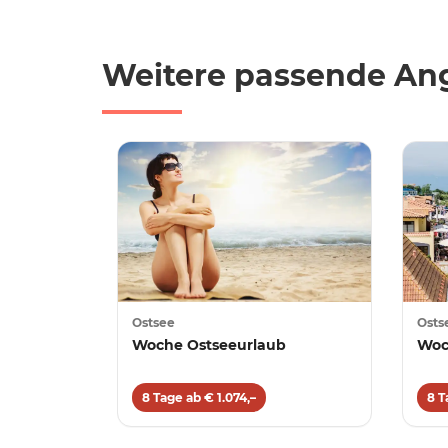
Weitere passende Ang
Ostsee
Osts
Woche Ostseeurlaub
Woc
8 Tage ab € 1.074,–
8 T