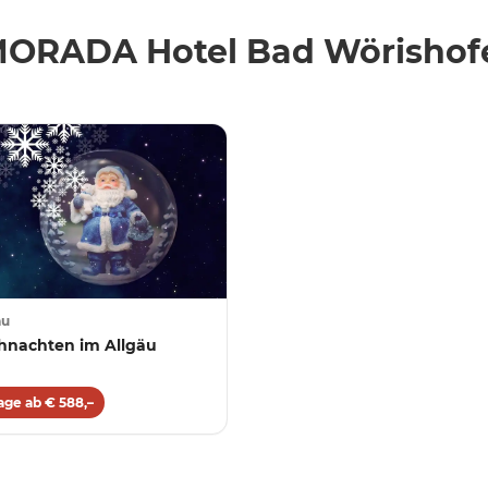
MORADA Hotel Bad Wörishof
äu
hnachten im Allgäu
age ab € 588,–