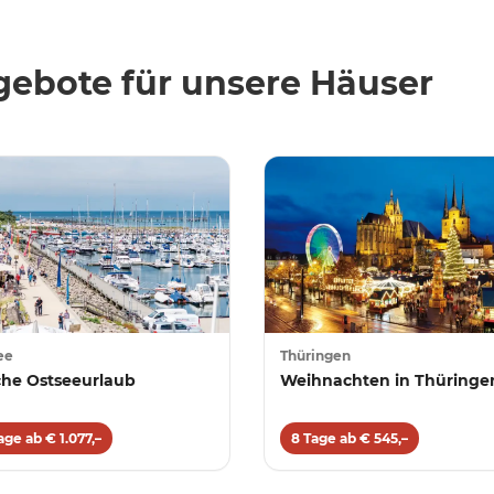
ebote für unsere Häuser
ee
Thüringen
he Ostseeurlaub
Weihnachten in Thüringe
age ab € 1.077,–
8 Tage ab € 545,–